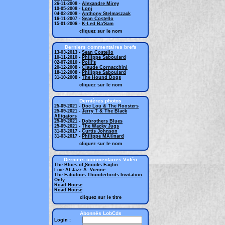
26-11-2008 -
Alexandre Mirey
19-05-2008 -
Lonj
04-02-2008 -
Anthony Stelmaszack
16-11-2007 -
Sean Costello
15-01-2006 -
K-Led Ba'Sam
cliquez sur le nom
Derniers commentaires brefs
13-03-2013 -
Sean Costello
10-11-2010 -
Philippe Saboulard
02-07-2010 -
Poill's
20-12-2008 -
Claude Cornacchini
18-12-2008 -
Philippe Saboulard
31-10-2008 -
The Hound Dogs
cliquez sur le nom
Dernières photos
25-09-2021 -
Doc Lou & The Roosters
25-09-2021 -
Jerry T & The Black
Alligators
25-09-2021 -
Dobrothers Blues
25-09-2021 -
The Wacky Jugs
31-03-2017 -
Curtis Johnson
31-03-2017 -
Philippe MÃ©nard
cliquez sur le nom
Derniers commentaires Vidéo
The Blues of Snooks Eaglin
Live At Jazz Ã Vienne
The Fabulous Thunderbirds Invitation
Only
Road House
Road House
cliquez sur le titre
Abonnés LobCds
Login :