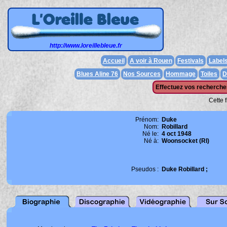
http://www.loreillebleue.fr
Accueil
A voir à Rouen
Festivals
Label
Blues Aline 76
Nos Sources
Hommage
Toiles
D
Effectuez vos recherches
Cette 
Prénom:
Duke
Nom:
Robillard
Né le:
4 oct 1948
Né à:
Woonsocket (RI)
Pseudos :
Duke Robillard ;