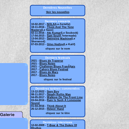
Dernières Nouvelles
Voir les nouvelles
Derniers concerts
10-02-2017 -
NOLA
(La Zertelle)
18-11-2016 -
Thom And The Tone
Masters
(Le Saxo)
02-11-2016 -
Aki Kumar
(Le Soubock)
17-04-2015 -
Sam Soul
(L'Intermade)
13-04-2013 -
Swinging Machine
(Le
Sherwood)
07-03-2013 -
Giles Hedley
(Le Kalif)
cliquez sur le nom
Derniers festivals
2021 -
Blues de Traverse
2021 -
Blues Notes
2021 -
Challenge Blues FranÃ§ais
2017 -
Cahors Blues Festival
2017 -
Blues de Mars
2017 -
Blues Notes
cliquez sur le festival
Dernières tartines commentées
13-12-2022 -
Sexy Boy
08-11-2017 -
Steady Rollin Man
04-05-2017 -
Walking On The Front Line
03-04-2016 -
Rain Is Such A Lonesome
Sound
01-04-2016 -
Think About It
26-12-2015 -
Helpin' Hand
cliquez sur le titre
Dernières interviews
12-02-2009 -
T-Bear & The Dukes Of
Rhythm