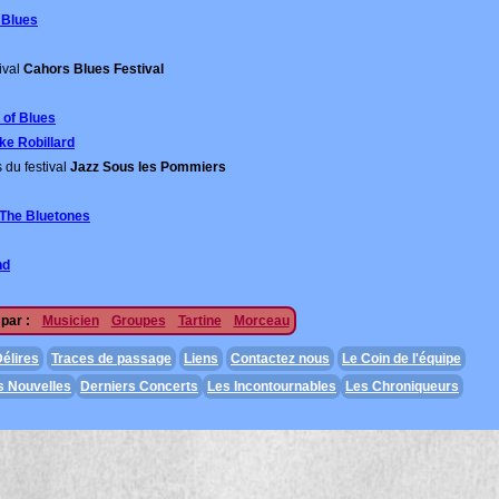
 Blues
ival
Cahors Blues Festival
 of Blues
ke Robillard
 du festival
Jazz Sous les Pommiers
The Bluetones
nd
par :
Musicien
Groupes
Tartine
Morceau
élires
Traces de passage
Liens
Contactez nous
Le Coin de l'équipe
s Nouvelles
Derniers Concerts
Les Incontournables
Les Chroniqueurs