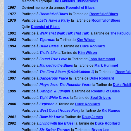
Membre du groupe
The Fabulous Thunderbirds
1967
Devient membre du groupe
Roomful of Blues
1977
Participe à
Roomful of Blues
la Tartine de
Roomful of Blues
1979
Participe à
Let's Have a Party
la Tartine de
Roomful of Blues
Quite
Roomful of Blues
1991
Participe à
Walk That Walk Talk That Talk
la Tartine de
The Fabulou
1993
Participe à
Tigerman
la Tartine de
Kim Wilson
1994
Participe à
Duke Blues
la Tartine de
Duke Robillard
Participe à
That's Life
la Tartine de
Kim Wilson
1995
Participe à
Found True Love
la Tartine de
John Hammond
Participe à
Married to the Blues
la Tartine de
Mark Hummel
1996
Participe à
The First Album (RÃ©Ã©dition 1)
la Tartine de
Roomful 
1997
Participe à
Dangerous Place
la Tartine de
Duke Robillard
Participe à
Plays Jazz: The Rounder Years
la Tartine de
Duke Robil
1999
Participe à
Swingin' & Jumpin
la Tartine de
Roomful of Blues
Participe à
Tight White Dress
la Tartine de
Soul Drivers
2000
Participe à
Explorer
la Tartine de
Duke Robillard
Participe à
West Coast House Party
la Tartine de
Kid Ramos
2001
Participe à
Blow Mr Low
la Tartine de
Doug James
2002
Participe à
Living with the Blues
la Tartine de
Duke Robillard
Participe à
Six String Therapy
la Tartine de
Bryan Lee