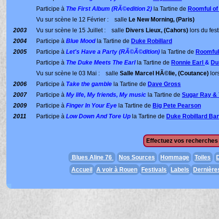
Participe à
The First Album (RÃ©edition 2)
la Tartine de
Roomful of
Vu sur scène le 12 Février : salle
Le New Morning, (Paris)
2003
Vu sur scène le 15 Juillet : salle
Divers Lieux, (Cahors)
lors du fest
2004
Participe à
Blue Mood
la Tartine de
Duke Robillard
2005
Participe à
Let's Have a Party (RÃ©Ã©dition)
la Tartine de
Roomful
Participe à
The Duke Meets The Earl
la Tartine de
Ronnie Earl
&
Du
Vu sur scène le 03 Mai : salle
Salle Marcel HÃ©lie, (Coutance)
lors
2006
Participe à
Take the gamble
la Tartine de
Dave Gross
2007
Participe à
My life, My friends, My music
la Tartine de
Sugar Ray & 
2009
Participe à
Finger In Your Eye
la Tartine de
Big Pete Pearson
2011
Participe à
Low Down And Tore Up
la Tartine de
Duke Robillard Ba
Effectuez vos recherches 
Blues Aline 76
Nos Sources
Hommage
Toiles
D
Accueil
A voir à Rouen
Festivals
Labels
Dernière