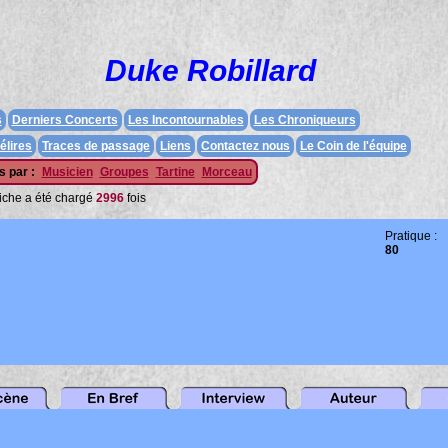
Duke Robillard
s
Derniers Concerts
Les Incontournables
Les Chroniqueurs
élires
Traces de passage
Liens
Contactez nous
Le Coin de l'équipe
 par :
Musicien
Groupes
Tartine
Morceau
fiche a été chargé
2996
fois
Pratique :
80