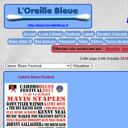
http://www.loreillebleue.fr
Accueil
A voir à Rouen
Festivals
Labels
Derniers Concerts
Blues Aline 76
Nos Sources
Hommage
Toiles
Délires
Traces de pa
Effectuez vos recherches par :
Musicien
Gro
Cette page à été chargée
221
Cahors Blues Festival