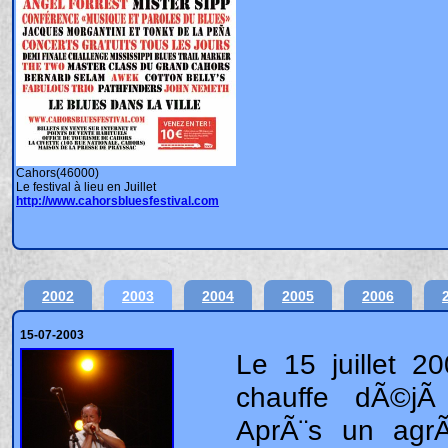
Cahors(46000)
Le festival à lieu en Juillet
http://www.cahorsbluesfestival.com
2002
2003
2004
2005
2006
15-07-2003
Le 15 juillet 2003 Ca chauffe dÃ©jÃ !!!!! AprÃ¨s un agrÃ©able voyage de sept bonnes heures en Lobmobile climatisÃ©e, nous atteignons enfin la destination de la premiÃ¨re Ã©tape des rendez-vous incontournables estivaux, Cahors et la 22Ã©me Ã©dition de son Festival de Blues. Je rejoins avec beaucoup de plaisir la citÃ© lotoise accompagnÃ© cette annÃ©e, par Pascal, Marius et Mimi Gaudray de la Traverse. Au-delÃ du choc thermique ressentie dÃ©s notre arrivÃ©e, le thermomÃ¨tre dÃ©passant largement les 35Â°, câ€™est la satisfaction dâ€™Ãªtre lÃ et de retrouver tous les acteurs du milieu Blues pour vivre des moments privilÃ©giÃ©s qui resteront, faut lâ€™espÃ©rer, longtemps graver dans nos espritsâ€¦ Rapidement mis dans la bain par les interviews successives des deux affiches du soir, Egidio "Juke" Ingala et Duke Robillard, nous rejoignons lâ€™espace ValentrÃ© oÃ¹ la scÃ¨ne Ã trouver refuge, en raison des risques dâ€™orage, de cette premiÃ¨re soirÃ©e. Cela fait pratiquement une annÃ©e que jâ€™ai assistÃ© pour la derniÃ¨re fois Ã une prestation scÃ©nique de lâ€™une des pointures du Blues West Coast en Europeâ€¦ Ils allaient, lâ€™Italien Egidio "Juke" Ingala et ses musiciens, confirmer aisÃ©ment leur position avantageuseâ€¦ Dans leur style caractÃ©ristique, la machine se mets tranquillement en route pour nous transporter entre Swing, Jump et Rockâ€™nâ€™rollâ€¦ Fort dâ€™une assise rythmique basse batterie sÃ©rieuse, Egidio distribue de ses harmonicas des interventions salvatrices oÃ¹ la guitare aÃ©rienne et dansante dâ€™Alberto "Blue Eyes" Colombo sâ€™active avec goÃ»t et pertinence. Lâ€™assistance nombreuse et rÃ©ceptive terminera debout en frappant dans ses mains, pour une confirmation unanime dâ€™une salle conquise par la performance proposÃ©e. Un apÃ©ritif qui ressemble plus Ã un plat de rÃ©sistance tant lâ€™alchimie entre chaque intervenants est certaine. Le dessert et le champagne nous sera servi par un Duke Robillard, Ã©lÃ©gant et fidÃ¨le Ã lui-mÃªmeâ€¦ AprÃ¨s avoir mis sur orbite Roomful of Blues dans les annÃ©es 70 et participer Ã lâ€™Ã©mergence de nombreux groupes, Duke, guitariste talentueux et chanteur Ã©mÃ©rite, fait une carriÃ¨re solo, remarquÃ©e autant sur le vieux continent que de lâ€™autre cotÃ© de lâ€™atlantique. Toujours entourÃ© dâ€™excellents musiciens, il puise son inspiration entre Blues, Swing et Rhythm 'n' Blues Ã forte coloration Jazzie pour repousser encore plus loin les frontiÃ¨res du genre. Soutenu par les saxophone TÃ©nor et Baryton de Doug James, virevoltant de toute part, le clavier enlevÃ©e de Matt Mc Cabe, la contrebasse stimulante de Jesse Williams et la batterie dÃ©bridÃ©e de Mark Teixeira, autant dâ€™Ã©lÃ©ments qui placent la prestation de lâ€™amÃ©ricain dans le haut du pavÃ©e du Blues mondialâ€¦ Une entrÃ©e en matiÃ¨re plus que satisfaisante. Pas de rÃ©pit, direction les Docks, oÃ¹ les Bandits Mancho anime la fin de soirÃ©e avec leur Swing qui nous plonge en plein cÅ“ur des annÃ©es 40/50â€¦ De nombreux musiciens prendront place ensuite pour un sympathique bÅ“uf de fin de soirÃ©e, parmi lesquels, Thomas Troussier Ã l'harmo, Miguel M au chant, Fred Chapellier et Fred Souche aux guitares, Pat Machenaud et mÃªme Marius LeniÃ©re "A-nous-quâ€™on-a" aux baguettes pour partager des minutes intenses dâ€™une rare complicitÃ©â€¦ Du bonheur palpable pour tout le monde, autant sur scÃ¨ne quâ€™en dehors ! Le 16 juillet 2003 Le mÃ©lange des genres sâ€™invite sur le Boulevardâ€¦ AprÃ¨s avoir Ã©tÃ© rÃ©veillÃ© en douceur par les dÃ©cibels du Fred Chapellier Blues Band qui jouait au pied de notre hÃ´tel sur la place de marchÃ©, Philippe MÃ©nard, investit, en milieu dâ€™aprÃ¨s midi, la scÃ¨ne acoustique pour distribuer, comme il sait si bien le faire, entre Blues Roots et Boogie, des instants magiques communicatifs. Guitare acoustique et Ã©lectrique, grosse caisse et percussions Â«maisonÂ», harmonica et chant, sont la panacÃ©e de ce vÃ©ritable Â«One Man BandÂ» du Bluesâ€¦ Toujours trÃ¨s impressionnant. Sur la scÃ¨ne Â«DÃ©couverteÂ», les Australiens de Red Rivers et du Britannique Aynsley Lister se proposaient aux suffrages. Les premiers, dans un format, basse, batterie, guitare-chant, pedal steel guitar mâ€™ont laissÃ© de marbre, la forte influence Country y Ã©tant certainement pour beaucoup. Le second, en Â«Power TrioÂ», dÃ©libÃ©rÃ©ment tourner vers le Rock Ã la limite du Hard, ne mâ€™a pas plus sensibilisÃ©, mais je suis curieux de le dÃ©couvrir en version acoustiqueâ€¦ Pour agrÃ©menter la soirÃ©e, comme lâ€™annÃ©e passÃ©e, la rue sâ€™ouvre au Blues, en installant boulevard Gambetta, en plein cÅ“ur de la ville, 8 formations franÃ§aises qui sâ€™activent sur le pavÃ©â€¦ Bingo ! Que des points gagnantsâ€¦ Entre confirmation pour les uns et belle dÃ©couverte pour les autres, la scÃ¨ne Â«BluesÂ» hexagonale confirme sa vitalitÃ© et sa diversitÃ©. Que ce soit, le Jump soyeux des Bluetones ou le Blues New OrlÃ©ans de Mudzilla, le Pub Rock furieux des Double Stone Washed ou le Blues moderne de Xavier Pillac, tous ont dÃ©montrÃ© des qualitÃ©s indÃ©niables, dÃ©jÃ pressentie lors de lâ€™Ã©coute de leurs disques. Je me suis, cependant, plus attardÃ© sur les groupes qui mâ€™Ã©taient inconnus, les Old Bluesters et les Hot Chickens ont particuliÃ¨rement attirÃ© mon attentionâ€¦ La prÃ©sence de lâ€™ancien guitariste de Doo the Doo, Zeb Heintz, en remplacement du clavier au sein des Old Bluesters, mâ€™avait mis la puce Ã lâ€™oreille, je nâ€™allais pas Ãªtre dÃ©Ã§u et mÃªme complÃ¨tement sÃ©duit. Dans un rÃ©pertoire Blues Ã©lectrique contemporain, les 5 compÃ¨res sâ€™activent avec talent et gÃ©nÃ©rositÃ©, pour mieux restituer un rÃ©pertoire maÃ®trisÃ© sur le bout des doigtsâ€¦ Du travail dâ€™orfÃ¨vre ! Changement de registre avec les Hot Chickens qui illumine toutes les musiques des annÃ©es 50, Rockabilly, Skiffle, Country, Jump, Rockâ€™nâ€™roll, en apportant leur grain de folie et leur Ã©nergie dÃ©cuplÃ©e. Une pÃªche incroyable, un humour dÃ©capant, une prestance dÃ©coiffante, pour ce trio (contrebasse chant, guitare, batterie minimaliste) qui dÃ©calamine les frontiÃ¨res du genre et sâ€™Ã©panchent dans une espÃ¨ce de Â«PunkabillyÂ» dÃ©jantÃ©e et dÃ©lirant. A dÃ©couvrir dâ€™urgence ! Je nâ€™oublie pas les quelques minutes passÃ©es devant Red Benoit, ses inspirations Cajun et Zydeco, qui fleurent bon la Louisiane, en revanche pour le groupe Blues and Trouble, je me rattraperai la prochaine foisâ€¦ Comme lâ€™annÃ©e derniÃ¨re, le Boulevard du Blues nous permets de dÃ©couvrir dâ€™excellents groupes franÃ§ais, en se prÃ©sentant en vitrine du genreâ€¦ rutilante et savoureuse ! Tous ce beau pâ€™tit monde sâ€™est retrouvÃ© aux Docks pour prolonger la fÃªte, oÃ¹ comme la vielle les Bandits Mancho swinguait de toute part avant la jam session de fin de soirÃ©eâ€¦ Le 17 juillet 2003 Du Blues entre synthÃ¨se et fusionâ€¦ AprÃ¨s sa prestation, la vielle, en trio, Aynsley Lister, revenait en milieu dâ€™aprÃ¨s midi, en solo, pour proposer un rÃ©pertoire, de standards du Blues revisitÃ© avec rÃ©el talent et grande maÃ®trise. Sâ€™accompagnant Ã la guitare en alimentant le tempo avec son pied, il fut convaincant dâ€™un bout Ã lâ€™autre de son setâ€¦ Un crochet par le boulevard Gambeta en marge du quel jouaient le