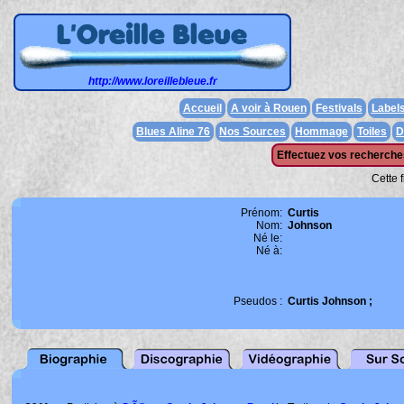
http://www.loreillebleue.fr
Accueil
A voir à Rouen
Festivals
Label
Blues Aline 76
Nos Sources
Hommage
Toiles
D
Effectuez vos recherches
Cette 
Prénom:
Curtis
Nom:
Johnson
Né le:
Né à:
Pseudos :
Curtis Johnson ;