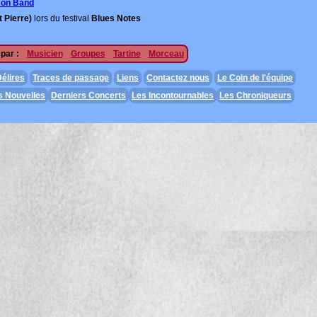
son Band
t Pierre)
lors du festival
Blues Notes
par :
Musicien
Groupes
Tartine
Morceau
élires
Traces de passage
Liens
Contactez nous
Le Coin de l'équipe
s Nouvelles
Derniers Concerts
Les Incontournables
Les Chroniqueurs