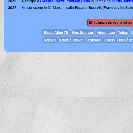
2011
Participe à
DÃ©mo Curtis Johnson Band
la Tartine de
Curtis John
2017
Vu sur scène le 31 Mars : salle
Espace Bourvil, (Franqueville Sain
Effectuez vos recherches 
Blues Aline 76
Nos Sources
Hommage
Toiles
D
Accueil
A voir à Rouen
Festivals
Labels
Dernière