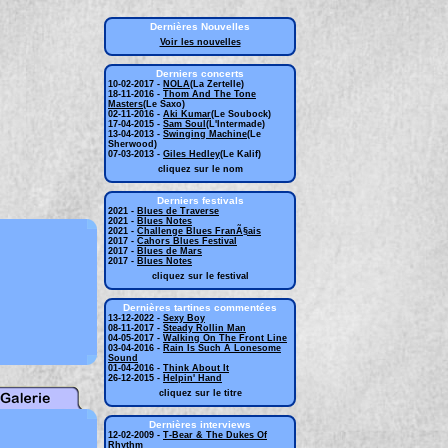
Dernières Nouvelles
Voir les nouvelles
Derniers concerts
10-02-2017 -
NOLA
(La Zertelle)
18-11-2016 -
Thom And The Tone
Masters
(Le Saxo)
02-11-2016 -
Aki Kumar
(Le Soubock)
17-04-2015 -
Sam Soul
(L'Intermade)
13-04-2013 -
Swinging Machine
(Le
Sherwood)
07-03-2013 -
Giles Hedley
(Le Kalif)
cliquez sur le nom
Derniers festivals
2021 -
Blues de Traverse
2021 -
Blues Notes
2021 -
Challenge Blues FranÃ§ais
2017 -
Cahors Blues Festival
2017 -
Blues de Mars
2017 -
Blues Notes
cliquez sur le festival
Dernières tartines commentées
13-12-2022 -
Sexy Boy
08-11-2017 -
Steady Rollin Man
04-05-2017 -
Walking On The Front Line
03-04-2016 -
Rain Is Such A Lonesome
Sound
01-04-2016 -
Think About It
26-12-2015 -
Helpin' Hand
cliquez sur le titre
Dernières interviews
12-02-2009 -
T-Bear & The Dukes Of
Rhythm