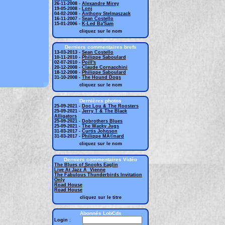
26-11-2008 -
Alexandre Mirey
19-05-2008 -
Lonj
04-02-2008 -
Anthony Stelmaszack
16-11-2007 -
Sean Costello
15-01-2006 -
K-Led Ba'Sam
cliquez sur le nom
Derniers commentaires brefs
13-03-2013 -
Sean Costello
10-11-2010 -
Philippe Saboulard
02-07-2010 -
Poill's
20-12-2008 -
Claude Cornacchini
18-12-2008 -
Philippe Saboulard
31-10-2008 -
The Hound Dogs
cliquez sur le nom
Dernières photos
25-09-2021 -
Doc Lou & The Roosters
25-09-2021 -
Jerry T & The Black
Alligators
25-09-2021 -
Dobrothers Blues
25-09-2021 -
The Wacky Jugs
31-03-2017 -
Curtis Johnson
31-03-2017 -
Philippe MÃ©nard
cliquez sur le nom
Derniers commentaires Vidéo
The Blues of Snooks Eaglin
Live At Jazz Ã Vienne
The Fabulous Thunderbirds Invitation
Only
Road House
Road House
cliquez sur le titre
Abonnés LobCds
Login :