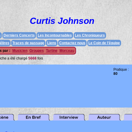
Curtis Johnson
s
Derniers Concerts
Les Incontournables
Les Chroniqueurs
élires
Traces de passage
Liens
Contactez nous
Le Coin de l'équipe
 par :
Musicien
Groupes
Tartine
Morceau
fiche a été chargé
5668
fois
Pratique :
80