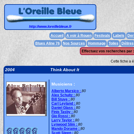
http://www.loreillebleue.fr
Accueil
A voir à Rouen
Festivals
Labels
Der
Blues Aline 76
Nos Sources
Hommage
Toiles
Délires
Effectuez vos recherches par 
Cette fiche a 
2004
Think About It
Musiciens :
Alberto Marsico :
80
Alex Schultz :
80
Bill Stuve :
80
Carl Leyland :
80
Daniel Glass :
80
Finis Tasby :
80
Gio Rossi :
80
Larry Taylor :
80
Lynwood Slim :
80
Mando Dorame :
80
Scott Steen :
80