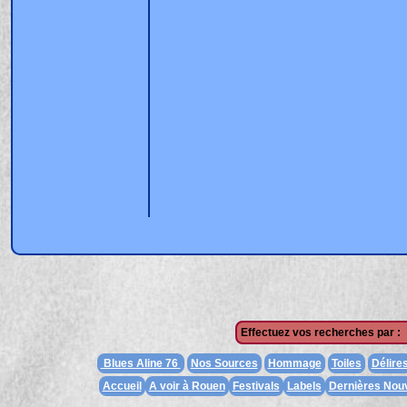
Effectuez vos recherches par :
Blues Aline 76
Nos Sources
Hommage
Toiles
Délire
Accueil
A voir à Rouen
Festivals
Labels
Dernières Nouv