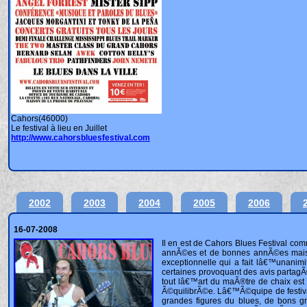
Cahors(46000)
Le festival à lieu en Juillet
http://www.cahorsbluesfestival.com
2002
2003
2004
2005
2006
16-07-2008
Il en est de Cahors Blues Festival comme des meilleurs crus vinicoles. Il y a des annÃ©es exceptionnelles, de grandes annÃ©es et de bonnes annÃ©es mais il nâ€˜y pas de mauvaises annÃ©es. 2007 Ã©tait, Ã notre avis une annÃ©e exceptionnelle qui a fait lâ€™unanimitÃ©. 2008 Ã©taient une bonne annÃ©e, des prestations nous enthousiasmant, certaines provoquant des avis partagÃ©s mais toujours riches, dâ€™autres nous laissant carrÃ©ment perplexes. Mais tout lâ€™art du maÃ®tre de chaix est de travailler son vin en choisissant ses cÃ©pages et en faisant un assemblage Ã©quilibrÃ©e. Lâ€™Ã©quipe de festival de Cahors a toutes les qualitÃ©s du bon maÃ®tre de chaix en assemblant de grandes figures du blues, de bons groupes, des dÃ©couvertes dans une belle et chaleureuse convivialitÃ©. Entre concerts dans la ville, scÃ¨ne dÃ©couvertes et grande scÃ¨ne, il faisait bon flÃ¢ner dans le village Blues au hasard de belles rencontres. Alric M Alric M, originaire de Cognac, en solo avec sa guitare et parfois son ka zoo, Ã©voque les racines du Blues. La voix est malheureusement un peu faible et son jeu de guitare manque un peu de virtuositÃ©. La rÃ©sultante est un manque dâ€™Ã©nergie qui ne nous laissera pas un souvenir impÃ©rissable. Bayou Brothers Peu de groupes en France chantent le Blues et le Gospel en polyphonie. Il est vrai que câ€™est un art difficile. Les Bayou Brother y excellent. Christian Bernard est un ancien des Marvellous Pig Noise, et sâ€™ils ne sâ€™inspirent pas de ce groupe, les Bayou Brothers puisent leur inspiration aux mÃªmes sources. Ils interprÃ¨tent des gospels, des titres cajuns et nâ€™hÃ©sitent pas dâ€™ajouter des morceaux reggae Ã un rÃ©pertoire oÃ¹ les voix sont en parfait accord les unes avec les autres. Bill Wimanâ€™s Rythm Kings Le groupe poids lourd de ce festival. Bill Wiman doit sa renommÃ©e dâ€™avoir Ã©tÃ© pendant un temps le bassiste des Rolling Stones Elle lui permet dâ€™attirer les foules pour remplir ses concerts. Cette soirÃ©e nâ€™y a pas Ã©chappÃ©e. Heureusement, il est bien entourÃ© car sa prestation scÃ©nique consiste de se dÃ©placer de quelques centimÃ¨tres durant tout le concert avec un air absent sur le visage. Rien a dire du combo qui lâ€™accompagne, que des pointures, câ€™est du lourd, et ils font tout le boulot. Câ€™est agrÃ©able, bien en place, Ã©nergique. Le public aime sans rÃ©serve; il faut dire que la plupart des titres sont des standards et chacun y retrouve son compte. Les Ã©cumeurs de concerts peuvent faire la fine bouche, ayant vÃ©cu des moments plus magiques; les zicos jouent sur des valeurs Ã©prouvÃ©es qui demandent un minimum de rÃ©pÃ©titions et sur lesquelles le public va Ã©videmment rÃ©agir. Bourbon Street Ce groupe originaire du Limousin a assurÃ© plus de 600 concerts depuis sa crÃ©ation en 1994. Il a enrichi son expÃ©rience musicale au cours de plusieurs sÃ©jours aux Etats Unis ou Eric Vacherat et Cyril Menet se sont imprÃ©gnÃ©s de lâ€˜ambiance des clubs. Le Blues du Mississipi, des LÃ©gendes comme Robert Johnson ou Charley Patton, des musiciens plus rÃ©cents tel John Hammond, Ry Cooder ou Correy Harris nourrissent leur culture musicale. Ils dÃ©livrent un country blues impeccable ou la guitare slide ou le dobro de Cyril Menet sâ€™entrelacent harmoni