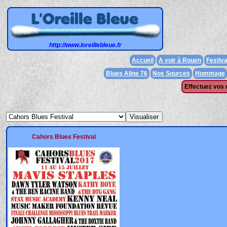
http://www.loreillebleue.fr
Accueil
A voir à Rouen
Festiva
Blues Aline 76
Nos Sources
Hommage
Effectuez vos 
Cahors Blues Festival