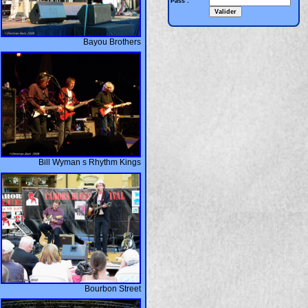
Pass :
Bayou Brothers
Bill Wyman s Rhythm Kings
Bourbon Street