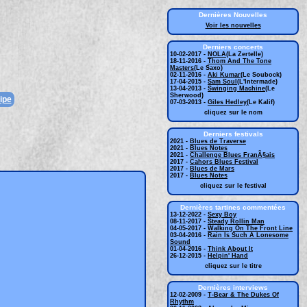
Dernières Nouvelles
Voir les nouvelles
Derniers concerts
10-02-2017 -
NOLA
(La Zertelle)
18-11-2016 -
Thom And The Tone
Masters
(Le Saxo)
02-11-2016 -
Aki Kumar
(Le Soubock)
17-04-2015 -
Sam Soul
(L'Intermade)
13-04-2013 -
Swinging Machine
(Le
Sherwood)
ipe
07-03-2013 -
Giles Hedley
(Le Kalif)
cliquez sur le nom
Derniers festivals
2021 -
Blues de Traverse
2021 -
Blues Notes
2021 -
Challenge Blues FranÃ§ais
2017 -
Cahors Blues Festival
2017 -
Blues de Mars
2017 -
Blues Notes
cliquez sur le festival
Dernières tartines commentées
13-12-2022 -
Sexy Boy
08-11-2017 -
Steady Rollin Man
04-05-2017 -
Walking On The Front Line
03-04-2016 -
Rain Is Such A Lonesome
Sound
01-04-2016 -
Think About It
26-12-2015 -
Helpin' Hand
cliquez sur le titre
Dernières interviews
12-02-2009 -
T-Bear & The Dukes Of
Rhythm