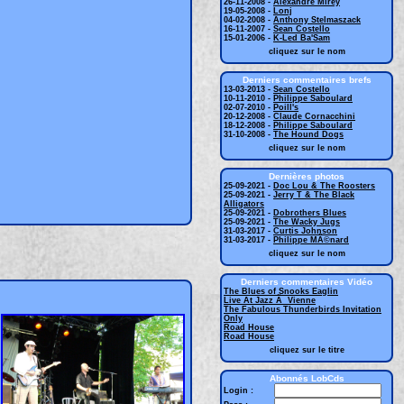
26-11-2008 -
Alexandre Mirey
19-05-2008 -
Lonj
04-02-2008 -
Anthony Stelmaszack
16-11-2007 -
Sean Costello
15-01-2006 -
K-Led Ba'Sam
cliquez sur le nom
Derniers commentaires brefs
13-03-2013 -
Sean Costello
10-11-2010 -
Philippe Saboulard
02-07-2010 -
Poill's
20-12-2008 -
Claude Cornacchini
18-12-2008 -
Philippe Saboulard
31-10-2008 -
The Hound Dogs
cliquez sur le nom
Dernières photos
25-09-2021 -
Doc Lou & The Roosters
25-09-2021 -
Jerry T & The Black
Alligators
25-09-2021 -
Dobrothers Blues
25-09-2021 -
The Wacky Jugs
31-03-2017 -
Curtis Johnson
31-03-2017 -
Philippe MÃ©nard
cliquez sur le nom
Derniers commentaires Vidéo
The Blues of Snooks Eaglin
Live At Jazz Ã Vienne
The Fabulous Thunderbirds Invitation
Only
Road House
Road House
cliquez sur le titre
Abonnés LobCds
Login :