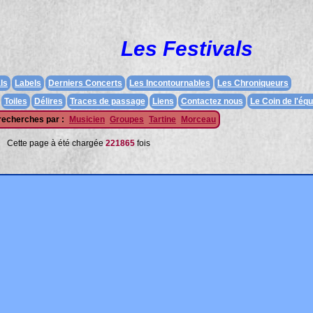
Les Festivals
ls
Labels
Derniers Concerts
Les Incontournables
Les Chroniqueurs
Toiles
Délires
Traces de passage
Liens
Contactez nous
Le Coin de l'équ
recherches par :
Musicien
Groupes
Tartine
Morceau
Cette page à été chargée
221865
fois