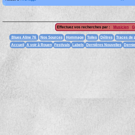
Effectuez vos recherches par :
Musicien
G
Blues Aline 76
Nos Sources
Hommage
Toiles
Délires
Traces de
Accueil
A voir à Rouen
Festivals
Labels
Dernières Nouvelles
Dernie