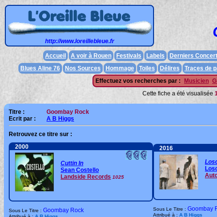
http://www.loreillebleue.fr
Accueil
A voir à Rouen
Festivals
Labels
Derniers Concer
Blues Aline 76
Nos Sources
Hommage
Toiles
Délires
Traces de 
Effectuez vos recherches par :
Musicien
G
Cette fiche a été visualisée
Titre :
Goombay Rock
Ecrit par :
A B Higgs
Retrouvez ce titre sur :
2000
2016
Los
Cuttin In
Los
Sean Costello
Aut
Landside Records
1025
Goombay 
Sous Le Titre :
Goombay Rock
Sous Le Titre :
Attribué à :
A B Higgs
Attribué à :
A B Higgs