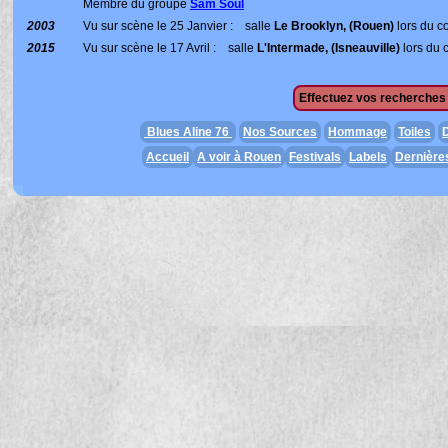
Membre du groupe
Sam Soul
2003
Vu sur scène le 25 Janvier : salle
Le Brooklyn, (Rouen)
lors du c
2015
Vu sur scène le 17 Avril : salle
L'Intermade, (Isneauville)
lors du 
Effectuez vos recherches 
Blues Aline 76
Nos Sources
Hommage
Toiles
D
Accueil
A voir à Rouen
Festivals
Labels
Dernière