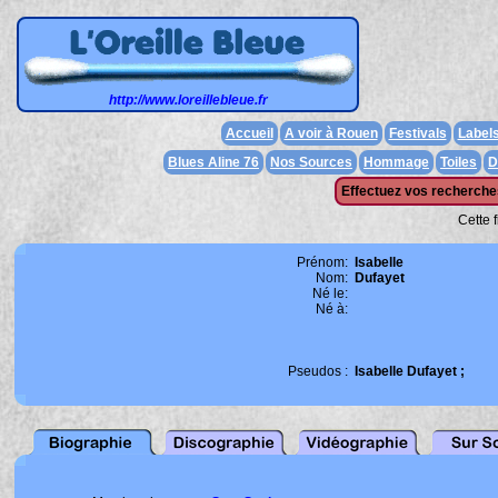
http://www.loreillebleue.fr
Accueil
A voir à Rouen
Festivals
Label
Blues Aline 76
Nos Sources
Hommage
Toiles
D
Effectuez vos recherches
Cette 
Prénom:
Isabelle
Nom:
Dufayet
Né le:
Né à:
Pseudos :
Isabelle Dufayet ;